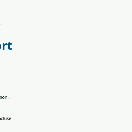
.
ort
ioni.
ncluse