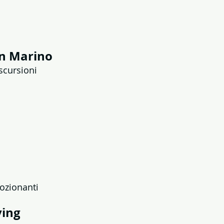
an Marino
scursioni
mozionanti
ving