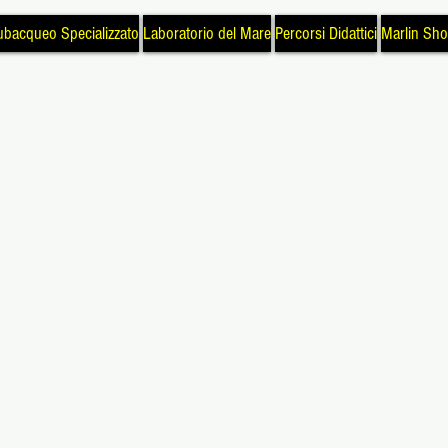
ubacqueo Specializzato
Laboratorio del Mare
Percorsi Didattici
Marlin Sh