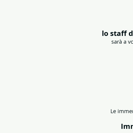
lo staff
sarà a v
Le immers
Imm