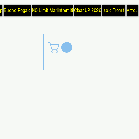
op
Buono Regalo
NO Limit Marlintremiti
CleanUP 2026
Isole Tremiti
Altro...