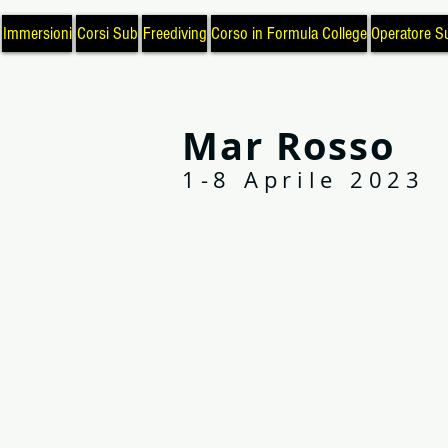
Immersioni
Corsi Sub
Freediving
Corso in Formula College
Operatore S
Mar Rosso
1-8 Aprile 2023