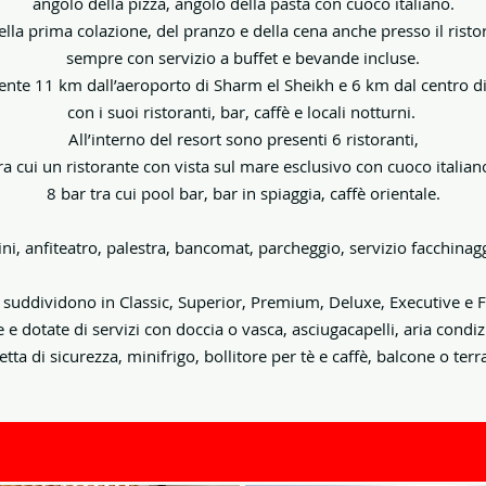
angolo della pizza, angolo della pasta con cuoco italiano.
della prima colazione, del pranzo e della cena anche presso il rist
sempre con servizio a buffet e bevande incluse.
ente 11 km dall’aeroporto di Sharm el Sheikh e 6 km dal centro 
con i suoi ristoranti, bar, caffè e locali notturni.
All’interno del resort sono presenti 6 ristoranti,
ra cui un ristorante con vista sul mare esclusivo con cuoco italian
8 bar tra cui pool bar, bar in spiaggia, caffè orientale.
i, anfiteatro, palestra, bancomat, parcheggio, servizio facchinag
 suddividono in Classic, Superior, Premium, Deluxe, Executive e
e dotate di servizi con doccia o vasca, asciugacapelli, aria condiz
etta di sicurezza, minifrigo, bollitore per tè e caffè, balcone o terr