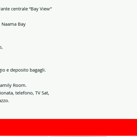
orante centrale “Bay View”
di Naama Bay
o,
gio e deposito bagagli.
 Family Room.
ionata, telefono, TV Sat,
azzo.