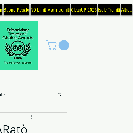
op
Buono Regalo
NO Limit Marlintremiti
CleanUP 2026
Isole Tremiti
Altro...
te
uoghi
Pesca
ARatò