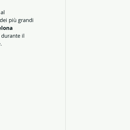
al 
dei più grandi 
elona 
 durante il 
.