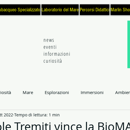
ubacqueo Specializzato
Laboratorio del Mare
Percorsi Didattici
Marlin Sh
news
eventi
informazioni
curiosità
iosità
Mare
Esplorazioni
Immersioni
Ambien
tt 2022
Tempo di lettura: 1 min
enza e Tecnologia
Eventi
Natura
Subacquea
L
ole Tremiti vince la BioM