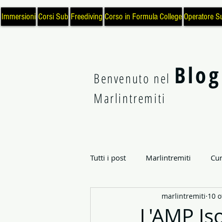
Immersioni
Corsi Sub
Freediving
Corso in Formula College
Operatore S
Blog
Benvenuto nel
Marlintremiti
Tutti i post
Marlintremiti
Cur
marlintremiti
10 o
Archeologia Subacquea
Sci
L'AMP Is