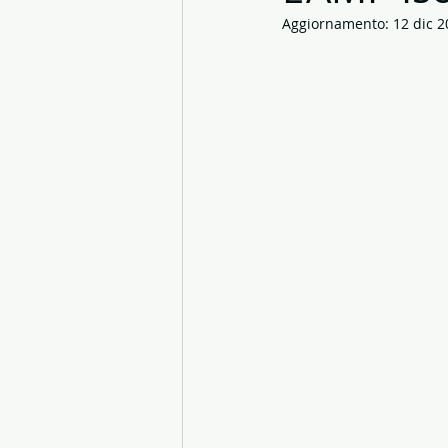
Aggiornamento:
12 dic 
Diving Tremiti
isole tremiti
Chimica
Cambiamento clim