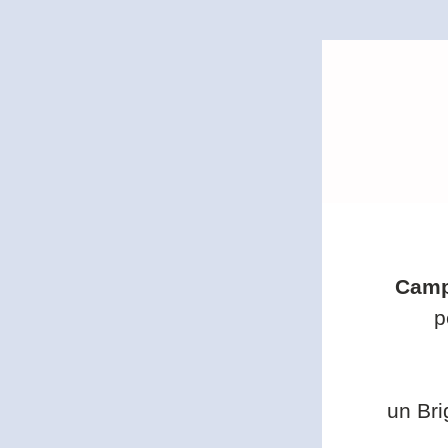
Camp
 p
un Bri