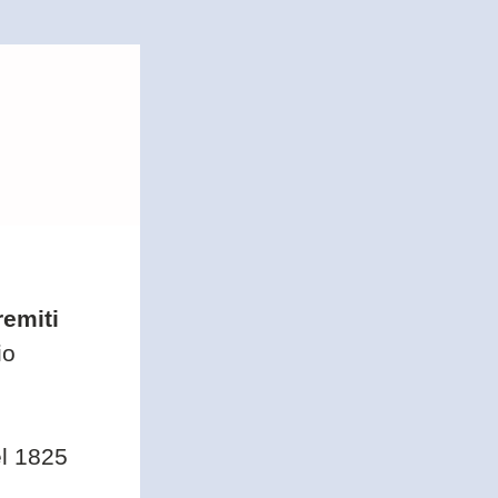
emiti
io 
el 1825