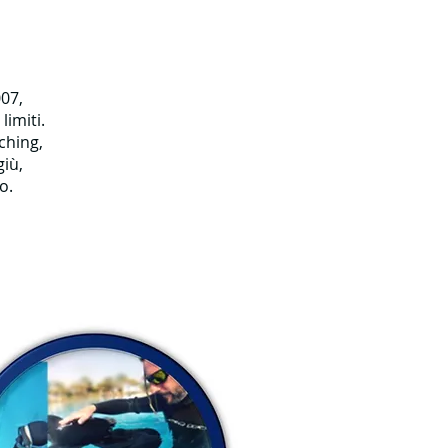
07,
limiti.
ching,
giù,
o.