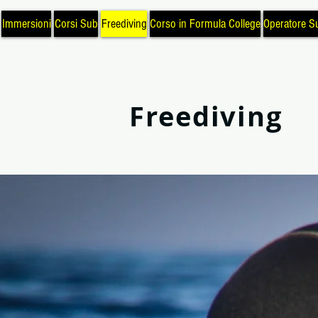
Immersioni
Corsi Sub
Freediving
Corso in Formula College
Operatore S
Freediving