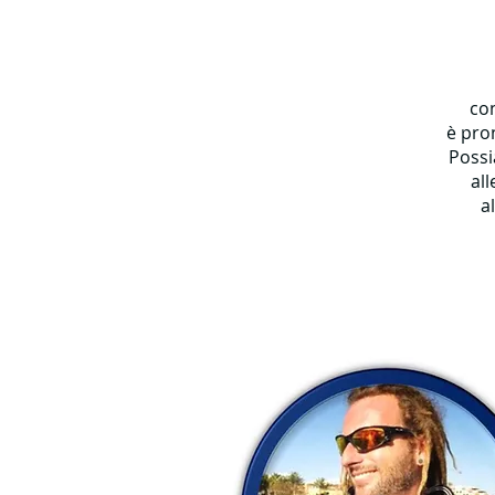
co
è pron
Possi
all
a