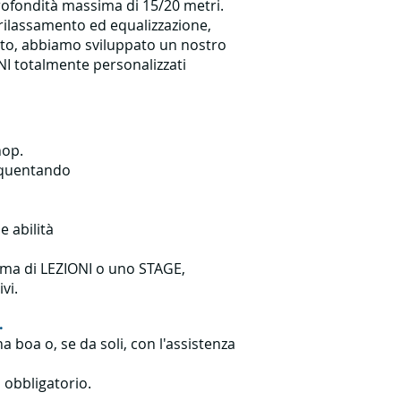
rofondità massima di 15/20 metri.
 rilassamento ed equalizzazione,
ato, abbiamo sviluppato un nostro
I totalmente personalizzati
hop.
requentando
e abilità
amma di LEZIONI o uno STAGE,
vi.
.
 boa o, se da soli, con l'assistenza
 obbligatorio.