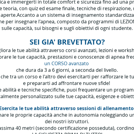
ca e immergerti in totale comfort e sicurezza fino ad una p
teoria, con quiz ed esame finale, tecniche di respirazione,
 e aperte.Accanto a un sistema di insegnamento standardizz
he per insegnare l'apnea, composto da programmi di LEZION
sulle capacità, sui bisogni e sugli obiettivi di ogni studente.
SEI GIA' BREVETTATO?
liora le tue abilità attraverso corsi avanzati, lezioni e works
orare le tue capacità, prestazioni e conoscenze di apnea f
un CORSO avanzato
che dura da 3 a 6 giorni, a seconda del livello.
che tra un corso e l'altro devi esercitarti per rafforzare le tu
e prepararti ad affrontare nuove sfide!
e abilità e tecniche specifiche, puoi frequentare un progr
talmente personalizzato sulle tue capacità, esigenze e obietti
Esercita le tue abilità attraverso sessioni di allenamento
lenare le proprie capacità anche in autonomia noleggiando una
dei nostri istruttori.
ssima 40 metri (secondo certificazione posseduta), cordino