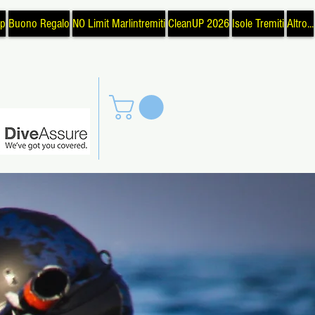
op
Buono Regalo
NO Limit Marlintremiti
CleanUP 2026
Isole Tremiti
Altro...