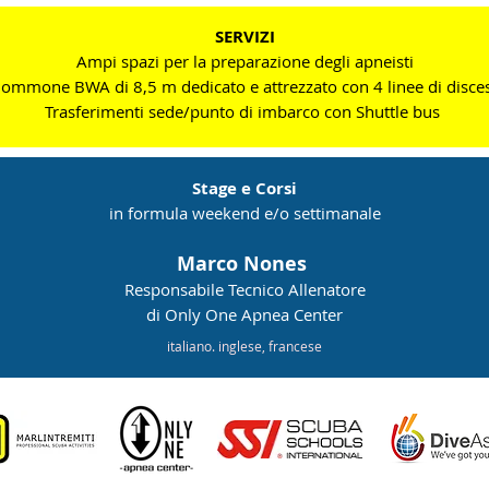
SERVIZI
Ampi spazi per la preparazione degli apneisti
ommone BWA di 8,5 m dedicato e attrezzato con 4 linee di disce
Trasferimenti sede/punto di imbarco con Shuttle bus
Stage e Corsi
in formula weekend e/o settimanale
Marco Nones
Responsabile Tecnico Allenatore
di Only One Apnea Center
italiano. inglese, francese