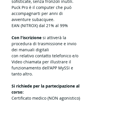
sofisticate, senza fronzoli inutili.
Puck Pro è il computer che può
accompagnarti per anni di
avventure subacquee.
EAN (NITROX) dal 21% al 99%
Con l'iscrizione
si attiverà la
procedura di trasmissione e invio
dei manuali digitali
con relativo contatto telefonico e/o
Video chiamata per illustrare il
funzionamento dell'APP MySSI e
tanto altro.
Si richiede per la partecipazione al
corso:
Certificato medico (NON agonistico)
per attività subacquee. | Medico
curante
Il Sistema di Addestramento
Digitale SSI adottato dal