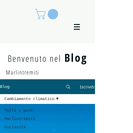
Blog
Benvenuto nel
Marlintremiti
Iscriviti
Blog
Cambiamento climatico
Tutti i post
Marlintremiti
Curiosità