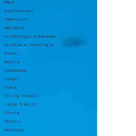
Mare
Esplorazioni
Immersioni
Ambiente
Archeologia Subacquea
Scienza e Tecnologia
Eventi
Natura
Subacquea
Luoghi
Pesca
Diving Tremiti
isole tremiti
Storia
Servizi
Geologia