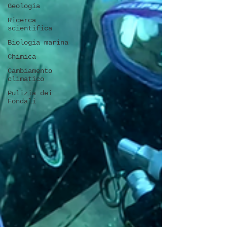
Geologia
Ricerca
scientifica
Biologia marina
Chimica
Cambiamento
climatico
Pulizia dei
Fondali