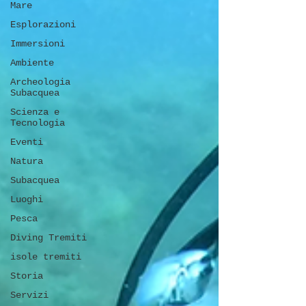
Mare
Esplorazioni
Immersioni
Ambiente
Archeologia
Subacquea
Scienza e
Tecnologia
Eventi
Natura
Subacquea
Luoghi
Pesca
Diving Tremiti
isole tremiti
Storia
Servizi