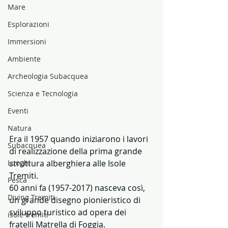
Mare
Esplorazioni
Immersioni
Ambiente
Archeologia Subacquea
Scienza e Tecnologia
Eventi
Natura
Era il 1957 quando iniziarono i lavori 
Subacquea
di realizzazione della prima grande 
Luoghi
struttura alberghiera alle Isole 
Tremiti.
Pesca
60 anni fa (1957-2017) nasceva così, 
Diving Tremiti
un grande disegno pionieristico di 
sviluppo turistico ad opera dei 
isole tremiti
fratelli Matrella di Foggia.