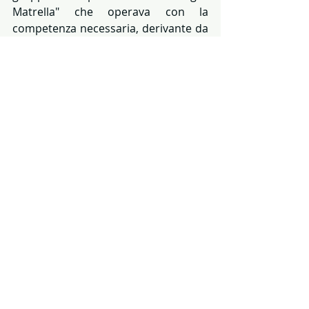
Matrella" che operava con la 
competenza necessaria, derivante da 
una tradizione familiare consolidata, 
prediligendo la qualità del risultato in 
tutti i sensi, così da realizzare opere 
di notevole pregio architettonico.
VIDEO
ISOLE TREMITI - 
Cinegiornale
 - dal 
1952 al 1961 
archivio e montaggio video di 
Adelmo Sorci - Marlintremiti
https://www.youtube.com/watch?
v=V8qtwGNYCmQ