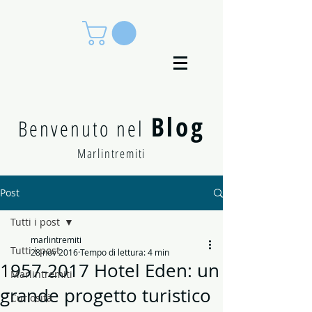
Blog
Benvenuto nel
Marlintremiti
Post
Tutti i post
marlintremiti
Tutti i post
28 nov 2016
Tempo di lettura: 4 min
1957-2017 Hotel Eden: un
Marlintremiti
grande progetto turistico
Curiosità