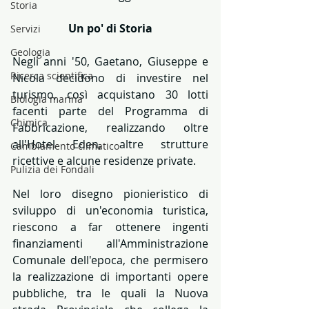
Storia
Un po' di Storia
Servizi
Geologia
Negli anni '50, Gaetano, Giuseppe e 
Ricerca scientifica
Nicola decidono di investire nel 
turismo, così acquistano 30 lotti 
Biologia marina
facenti parte del Programma di 
Chimica
Fabbricazione, realizzando oltre 
all'Hotel Eden, altre strutture 
Cambiamento climatico
ricettive e alcune residenze private.
Pulizia dei Fondali
Nel loro disegno pionieristico di 
sviluppo di un'economia turistica, 
riescono a far ottenere ingenti 
finanziamenti all'Amministrazione 
Comunale dell'epoca, che permisero 
la realizzazione di importanti opere 
pubbliche, tra le quali la Nuova 