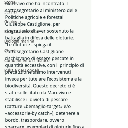
Storia
Marevivo che ha incontrato il 
sottosegretario al ministero delle 
Servizi
Politiche agricole e forestali 
Geologia
Giuseppe Castiglione, per 
ringraziarlo di aver sostenuto la 
Ricerca scientifica
battaglia in difesa delle oloturie.
Biologia marina
"Le oloturie - spiega il 
Chimica
sottosegretario Castiglione - 
rischiavano di essere pescate in 
Cambiamento climatico
quantità eccessive, con il principio di 
Pulizia dei Fondali
precauzione siamo intervenuti 
invece per tutelare l’ecosistema e la 
biodiversità. Questo decreto ci è 
stato sollecitato da Marevivo e 
stabilisce il divieto di pescare 
(catture «bersaglio-target» e/o 
«accessorie-by catch»), detenere a 
bordo, trasbordare, ovvero 
sbarcare, esemplari di oloturie fino a 