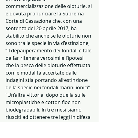
commercializzazione delle oloturie, si 
è dovuta pronunciare la Suprema 
Corte di Cassazione che, con una 
sentenza del 20 aprile 2017, ha 
stabilito che anche se le oloturie non 
sono tra le specie in via d’estinzione, 
“il depauperamento dei fondali è tale 
da far ritenere verosimile l’ipotesi 
che la pesca delle oloturie effettuata 
con le modalità accertate dalle 
indagini stia portando all’estinzione 
della specie nei fondali marini ionici”.
"Un’altra vittoria, dopo quella sulle 
microplastiche e cotton fioc non 
biodegradabili. In tre mesi siamo 
riusciti ad ottenere tre leggi in difesa 
del mare, continuamente minacciato 
da pesca illegale e inquinamento. 