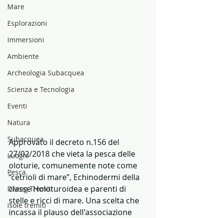
Mare
Esplorazioni
Immersioni
Ambiente
Archeologia Subacquea
Scienza e Tecnologia
Eventi
Natura
Subacquea
Approvato il decreto n.156 del 
27/02/2018 che vieta la pesca delle 
Luoghi
oloturie, comunemente note come 
Pesca
“cetrioli di mare”, Echinodermi della 
classe Holoturoidea e parenti di 
Diving Tremiti
stelle e ricci di mare. Una scelta che 
isole tremiti
incassa il plauso dell'associazione 