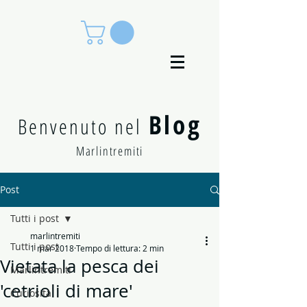
Blog
Benvenuto nel
Marlintremiti
Post
Tutti i post
marlintremiti
Tutti i post
1 mar 2018
Tempo di lettura: 2 min
Vietata la pesca dei
Marlintremiti
'cetrioli di mare'
Curiosità