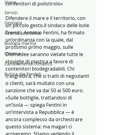
Storia
contenitori di polistirolo»
Servizi
Difendere il mare e il territorio, con 
Geologia
un piccolo gesto.Il sindaco delle Isole 
Tremiti, Antonio Fentini, ha firmato 
Ricerca scientifica
un’ordinanza con la quale, dal 
Biologia marina
prossimo primo maggio, sulle 
Chimica
Diomedee saranno vietate tutte le 
stoviglie di plastica a favore di 
Cambiamento climatico
contenitori biodegradabili. Chi 
Pulizia dei Fondali
trasgredirà, che si tratti di negozianti 
o clienti, sarà multato con una 
sanzione che va dai 50 ai 500 euro. 
«Sulle bottiglie, trattandosi di 
un’isola — spiega Fentini in 
un’intervista a Repubblica — è 
ancora complesso da orchestrare 
questo sistema: ma magari ci 
arriveremo. Stiamo vedendo il 