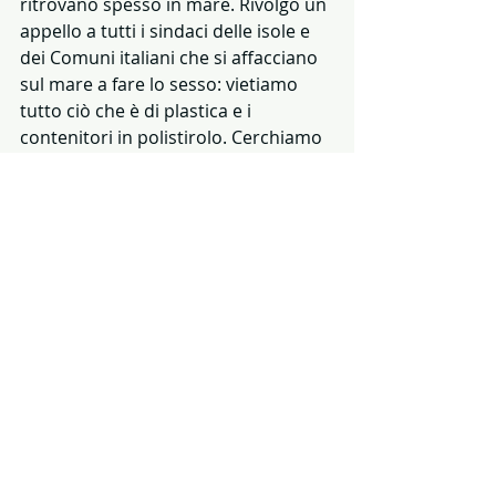
ritrovano spesso in mare. Rivolgo un 
appello a tutti i sindaci delle isole e 
dei Comuni italiani che si affacciano 
sul mare a fare lo sesso: vietiamo 
tutto ciò che è di plastica e i 
contenitori in polistirolo. Cerchiamo 
tutti insieme di fare del bene al 
nostro Pianeta». Secondo il primo 
cittadino, le bottiglie in plastica sulle 
isole Tremiti «possono essere 
tranquillamente sostituite da quelle 
in vetro e dai depuratori di acqua 
che si montano sotto i lavelli delle 
cucine». «I miei concittadini sono 
felici della mia decisione di vietare le 
stoviglie in plastica — ha concluso — 
e quanto mi incontrano per strada 
mi dicono “Bravo, hai fatto bene”».