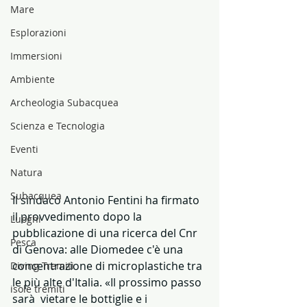
Mare
Esplorazioni
Immersioni
Ambiente
Archeologia Subacquea
Scienza e Tecnologia
Eventi
Natura
Subacquea
Il sindaco Antonio Fentini ha firmato 
il provvedimento dopo la 
Luoghi
pubblicazione di una ricerca del Cnr 
Pesca
di Genova: alle Diomedee c'è una 
concentrazione di microplastiche tra 
Diving Tremiti
le più alte d'Italia. «Il prossimo passo 
isole tremiti
sarà  vietare le bottiglie e i 