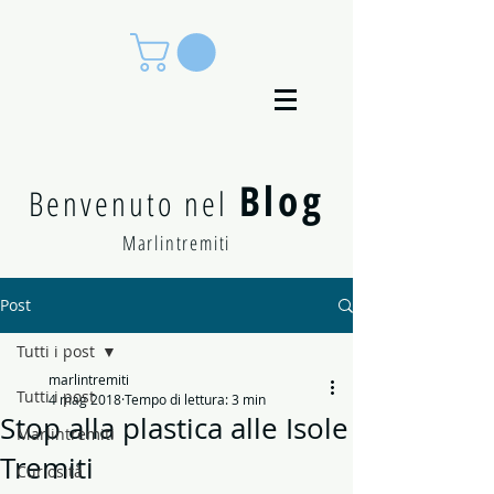
Blog
Benvenuto nel
Marlintremiti
Post
Tutti i post
marlintremiti
Tutti i post
4 mag 2018
Tempo di lettura: 3 min
Stop alla plastica alle Isole
Marlintremiti
Tremiti
Curiosità