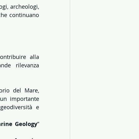
gi, archeologi, 
che continuano 
tribuire alla 
nde rilevanza 
orio del Mare, 
 un importante 
geodiversità e 
rine Geology
” 