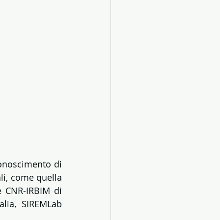
onoscimento di 
i, come quella 
e CNR-IRBIM di 
lia, SIREMLab 