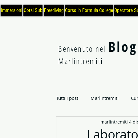
Immersioni
Corsi Sub
Freediving
Corso in Formula College
Operatore S
Blog
Benvenuto nel
Marlintremiti
Tutti i post
Marlintremiti
Cur
marlintremiti
4 di
Archeologia Subacquea
Sci
Laborato