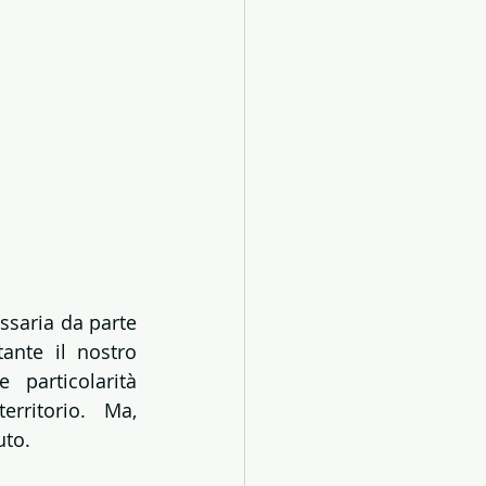
saria da parte 
ante il nostro 
particolarità 
ritorio. Ma, 
uto.