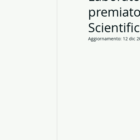
premiato
Diving Tremiti
isole tremiti
Scientifi
Chimica
Cambiamento clim
Aggiornamento:
12 dic 