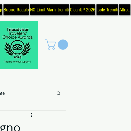
op
Buono Regalo
NO Limit Marlintremiti
CleanUP 2026
Isole Tremiti
Altro...
te
uoghi
Pesca
egno