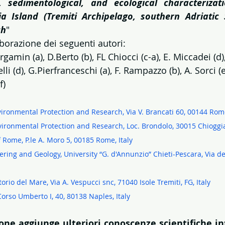
, sedimentological, and ecological characterizat
 Island (Tremiti Archipelago, southern Adriatic Se
ch
"
borazione dei seguenti autori: 
gamin (a), D.Berto (b), FL Chiocci (c-a), E. Miccadei (d)
elli (d), G.Pierfranceschi (a), F. Rampazzo (b), A. Sorci (e
f)
nvironmental Protection and Research, Via V. Brancati 60, 00144 Rome
nvironmental Protection and Research, Loc. Brondolo, 30015 Chioggia,
f Rome, P.le A. Moro 5, 00185 Rome, Italy
ring and Geology, University “G. d'Annunzio” Chieti-Pescara, Via de
orio del Mare, Via A. Vespucci snc, 71040 Isole Tremiti, FG, Italy
 Corso Umberto I, 40, 80138 Naples, Italy
ne aggiunge ulteriori conoscenze scientifiche inte