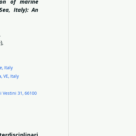
ion of marine 
a, Italy): An 
,
),
, Italy
 VE, Italy
i Vestini 31, 66100
rdisciplinari 