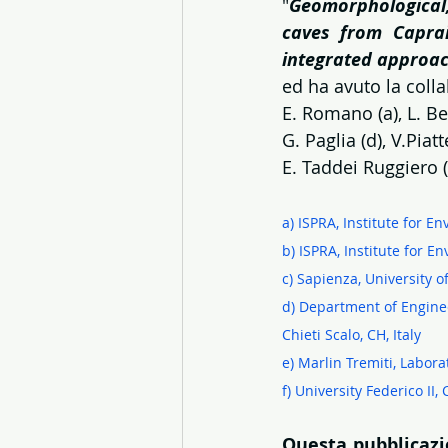
"
Geomorphological
caves from Capraia
integrated approa
ed ha avuto la colla
E. Romano (a), L. Ber
G. Paglia (d), V.Piatt
E. Taddei Ruggiero (
a) ISPRA, Institute for E
b) ISPRA, Institute for E
c) Sapienza, University o
d) Department of Enginee
Chieti Scalo, CH, Italy
e) Marlin Tremiti, Laborat
f) University Federico II,
Questa pubblicazio