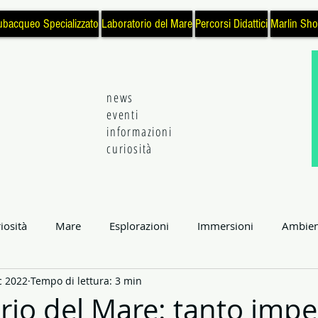
ubacqueo Specializzato
Laboratorio del Mare
Percorsi Didattici
Marlin Sh
news
eventi
informazioni
curiosità
iosità
Mare
Esplorazioni
Immersioni
Ambien
c 2022
Tempo di lettura: 3 min
enza e Tecnologia
Eventi
Natura
Subacquea
L
rio del Mare: tanto imp