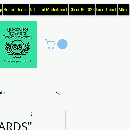
op
Buono Regalo
NO Limit Marlintremiti
CleanUP 2026
Isole Tremiti
Altro...
te
uoghi
Pesca
CARDS"