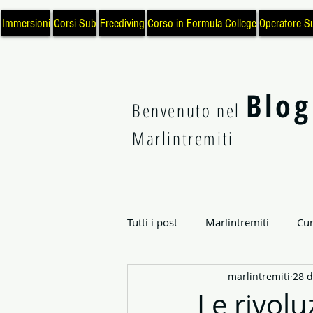
Immersioni
Corsi Sub
Freediving
Corso in Formula College
Operatore S
Blog
Benvenuto nel
Marlintremiti
Tutti i post
Marlintremiti
Cur
marlintremiti
28 d
Archeologia Subacquea
Sci
Le rivol