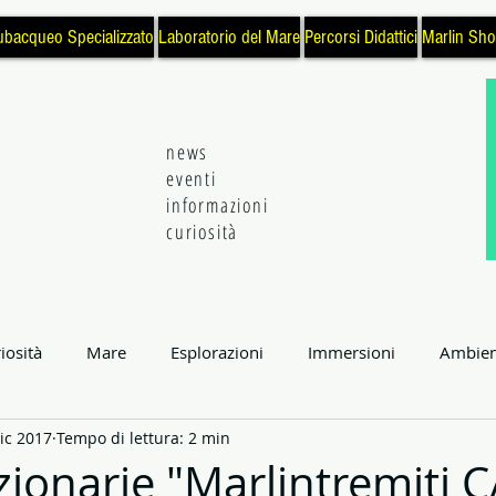
ubacqueo Specializzato
Laboratorio del Mare
Percorsi Didattici
Marlin Sh
news
eventi
informazioni
curiosità
iosità
Mare
Esplorazioni
Immersioni
Ambien
ic 2017
Tempo di lettura: 2 min
enza e Tecnologia
Eventi
Natura
Subacquea
L
uzionarie "Marlintremiti 