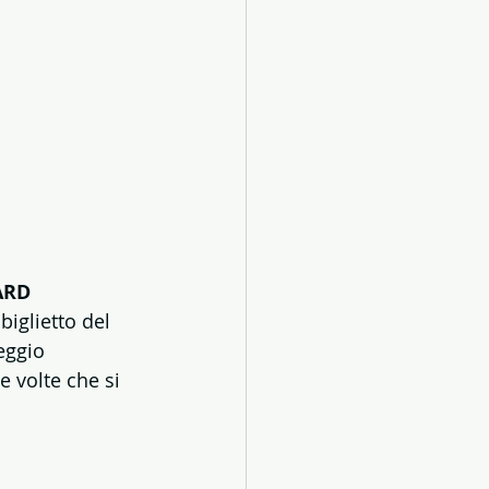
ARD 
biglietto del 
eggio 
e volte che si 