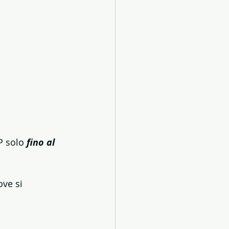
P solo 
fino al 
ove si 